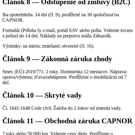
Článok 8 — Odstúpenie od zmluvy (B2C)
Iba spotrebitelia. 14 dní (čl. 9), predĺžené na 30 spoločnosťou
CAPNOR.
Formulár (Príloha I), e-mail, portál SAV alebo pošta. Vrátenie tovaru
a peňazí do 14 dní. Náklady na prepravu znáša Zákazník.
Výnimky: na mieru; zmiešané; otvorené (čl. 16).
Článok 9 — Zákonná záruka zhody
Smer. (EÚ) 2019/771. 2 roky. Domnienka 12 mesiacov. Náprava:
oprava/výmena; zľava/odstúpenie. Predĺženie o imobilizáciu od 7
dní.
Článok 10 — Skryté vady
Čl. 1641-1648 Code civil. Žaloba do 2 rokov od zistenia vady.
Článok 11 — Obchodná záruka CAPNOR
2 roky alebo 50 000 km. Vrátenie ceny dielu. Predĺženie o