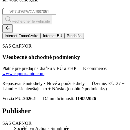
*
Rechercher le véhicule
Internet Francúzsko
Internet EÚ
Predajňa
SAS CAPNOR
Všeobecné obchodné podmienky
Platné pre predaj na diaľku v EÚ a EHP — E-commerce:
www.capnor-auto.com
Repasované autodiely • Nové a použité diely — Územie: EÚ-27 +
Island + Lichtenštajnsko + Nórsko (osobitné podmienky)
Verzia
EU-2026.1
— Dátum účinnosti:
11/05/2026
Publisher
SAS CAPNOR
Société par Actions Simplifiée