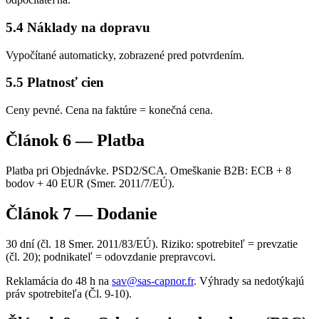
5.4 Náklady na dopravu
Vypočítané automaticky, zobrazené pred potvrdením.
5.5 Platnosť cien
Ceny pevné. Cena na faktúre = konečná cena.
Článok 6 — Platba
Platba pri Objednávke. PSD2/SCA. Omeškanie B2B: ECB + 8
bodov + 40 EUR (Smer. 2011/7/EÚ).
Článok 7 — Dodanie
30 dní (čl. 18 Smer. 2011/83/EÚ). Riziko: spotrebiteľ = prevzatie
(čl. 20); podnikateľ = odovzdanie prepravcovi.
Reklamácia do 48 h na
sav@sas-capnor.fr
. Výhrady sa nedotýkajú
práv spotrebiteľa (Čl. 9-10).