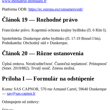
www.mediateur-mobilians.fr
Platforma ODR:
https://ec.europa.eu/consumers/odr/
Článok 19 — Rozhodné právo
Francúzske právo. Kogentná ochrana krajiny bydliska (čl. 6 Rím I).
Spotrebitelia: Dunkerque alebo bydlisko (čl. 17-19 Brusel I bis).
Podnikatelia: Obchodný súd v Dunkerque.
Článok 20 — Rôzne ustanovenia
Úplná zmluva. Neodcuditeľnosť. Čiastočná neplatnosť. Prístupnosť
(Smer. 2019/882). Trvalý nosič. Zmena možná.
Príloha I — Formulár na odstúpenie
Komu: SAS CAPNOR, 570 rue Armand Carrel, 59640 Dunkerque
—
sav@sas-capnor.fr
Odstupujem od zmluvy: