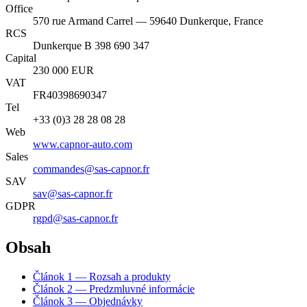
Office
570 rue Armand Carrel — 59640 Dunkerque, France
RCS
Dunkerque B 398 690 347
Capital
230 000 EUR
VAT
FR40398690347
Tel
+33 (0)3 28 28 08 28
Web
www.capnor-auto.com
Sales
commandes@sas-capnor.fr
SAV
sav@sas-capnor.fr
GDPR
rgpd@sas-capnor.fr
Obsah
Článok 1 — Rozsah a produkty
Článok 2 — Predzmluvné informácie
Článok 3 — Objednávky