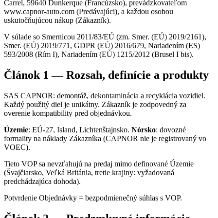
Carrel, 59640 Dunkerque (Francúzsko), prevádzkovateľom
www.capnor-auto.com (Predávajúci), a každou osobou
uskutočňujúcou nákup (Zákazník).
V súlade so Smernicou 2011/83/EÚ (zm. Smer. (EÚ) 2019/2161),
Smer. (EÚ) 2019/771, GDPR (EÚ) 2016/679, Nariadením (ES)
593/2008 (Rím I), Nariadením (EÚ) 1215/2012 (Brusel I bis).
Článok 1 — Rozsah, definície a produkty
SAS CAPNOR: demontáž, dekontaminácia a recyklácia vozidiel.
Každý použitý diel je unikátny. Zákazník je zodpovedný za
overenie kompatibility pred objednávkou.
Územie
: EÚ-27, Island, Lichtenštajnsko.
Nórsko
: dovozné
formality na náklady Zákazníka (CAPNOR nie je registrovaný vo
VOEC).
Tieto VOP sa nevzťahujú na predaj mimo definované Územie
(Švajčiarsko, Veľká Británia, tretie krajiny: vyžadovaná
predchádzajúca dohoda).
Potvrdenie Objednávky = bezpodmienečný súhlas s VOP.