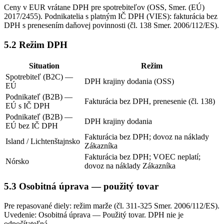
Ceny v EUR vrátane DPH pre spotrebiteľov (OSS, Smer. (EÚ)
2017/2455). Podnikatelia s platným IČ DPH (VIES): fakturácia bez
DPH s prenesením daňovej povinnosti (čl. 138 Smer. 2006/112/ES).
5.2 Režim DPH
Situation
Režim
Spotrebiteľ (B2C) —
DPH krajiny dodania (OSS)
EÚ
Podnikateľ (B2B) —
Fakturácia bez DPH, prenesenie (čl. 138)
EÚ s IČ DPH
Podnikateľ (B2B) —
DPH krajiny dodania
EÚ bez IČ DPH
Fakturácia bez DPH; dovoz na náklady
Island / Lichtenštajnsko
Zákazníka
Fakturácia bez DPH; VOEC neplatí;
Nórsko
dovoz na náklady Zákazníka
5.3 Osobitná úprava — použitý tovar
Pre repasované diely: režim marže (čl. 311-325 Smer. 2006/112/ES).
Uvedenie: Osobitná úprava — Použitý tovar. DPH nie je
odpočítateľná.