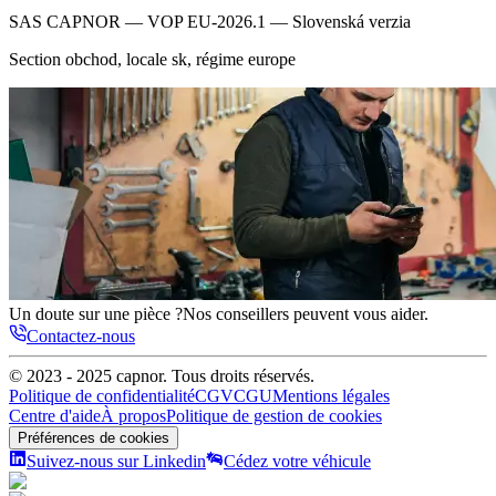
SAS CAPNOR — VOP EU-2026.1 — Slovenská verzia
Section
obchod
, locale
sk
, régime
europe
Un doute sur une pièce ?
Nos conseillers peuvent vous aider.
Contactez-nous
© 2023 - 2025
capnor
. Tous droits réservés.
Politique de confidentialité
CGV
CGU
Mentions légales
Centre d'aide
À propos
Politique de gestion de cookies
Préférences de cookies
Suivez-nous sur Linkedin
Cédez votre véhicule