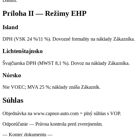
Dátum:
Príloha II — Režimy EHP
Island
DPH (VSK 24 %/11 %). Dovozné formality na náklady Zákazníka.
Lichtenštajnsko
Švajčiarska DPH (MWST 8,1 %). Dovoz na náklady Zákazníka.
Nórsko
Nie VOEC; MVA 25 %; náklady znáša Zákazník.
Súhlas
Objednávka na www.capnor-auto.com = plný súhlas s VOP.
Odporúčanie — Právna kontrola pred zverejnením.
— Koniec dokumentu —