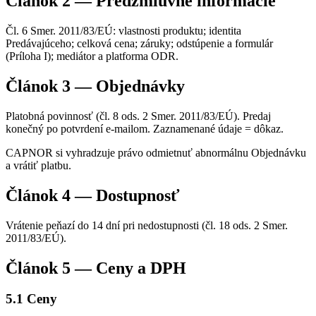
Článok 2 — Predzmluvné informácie
Čl. 6 Smer. 2011/83/EÚ: vlastnosti produktu; identita
Predávajúceho; celková cena; záruky; odstúpenie a formulár
(Príloha I); mediátor a platforma ODR.
Článok 3 — Objednávky
Platobná povinnosť (čl. 8 ods. 2 Smer. 2011/83/EÚ). Predaj
konečný po potvrdení e-mailom. Zaznamenané údaje = dôkaz.
CAPNOR si vyhradzuje právo odmietnuť abnormálnu Objednávku
a vrátiť platbu.
Článok 4 — Dostupnosť
Vrátenie peňazí do 14 dní pri nedostupnosti (čl. 18 ods. 2 Smer.
2011/83/EÚ).
Článok 5 — Ceny a DPH
5.1 Ceny