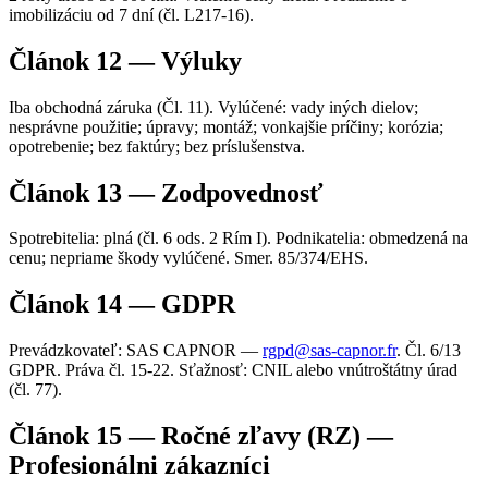
imobilizáciu od 7 dní (čl. L217-16).
Článok 12 — Výluky
Iba obchodná záruka (Čl. 11). Vylúčené: vady iných dielov;
nesprávne použitie; úpravy; montáž; vonkajšie príčiny; korózia;
opotrebenie; bez faktúry; bez príslušenstva.
Článok 13 — Zodpovednosť
Spotrebitelia: plná (čl. 6 ods. 2 Rím I). Podnikatelia: obmedzená na
cenu; nepriame škody vylúčené. Smer. 85/374/EHS.
Článok 14 — GDPR
Prevádzkovateľ: SAS CAPNOR —
rgpd@sas-capnor.fr
. Čl. 6/13
GDPR. Práva čl. 15-22. Sťažnosť: CNIL alebo vnútroštátny úrad
(čl. 77).
Článok 15 — Ročné zľavy (RZ) —
Profesionálni zákazníci