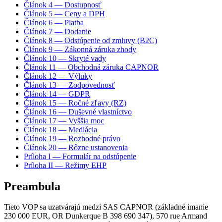
Článok 4 — Dostupnosť
Článok 5 — Ceny a DPH
Článok 6 — Platba
Článok 7 — Dodanie
Článok 8 — Odstúpenie od zmluvy (B2C)
Článok 9 — Zákonná záruka zhody
Článok 10 — Skryté vady
Článok 11 — Obchodná záruka CAPNOR
Článok 12 — Výluky
Článok 13 — Zodpovednosť
Článok 14 — GDPR
Článok 15 — Ročné zľavy (RZ)
Článok 16 — Duševné vlastníctvo
Článok 17 — Vyššia moc
Článok 18 — Mediácia
Článok 19 — Rozhodné právo
Článok 20 — Rôzne ustanovenia
Príloha I — Formulár na odstúpenie
Príloha II — Režimy EHP
Preambula
Tieto VOP sa uzatvárajú medzi SAS CAPNOR (základné imanie
230 000 EUR, OR Dunkerque B 398 690 347), 570 rue Armand