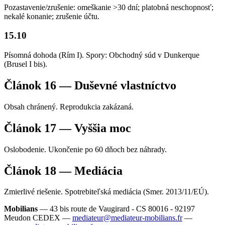
Pozastavenie/zrušenie: omeškanie >30 dní; platobná neschopnosť;
nekalé konanie; zrušenie účtu.
15.10
Písomná dohoda (Rím I). Spory: Obchodný súd v Dunkerque
(Brusel I bis).
Článok 16 — Duševné vlastníctvo
Obsah chránený. Reprodukcia zakázaná.
Článok 17 — Vyššia moc
Oslobodenie. Ukončenie po 60 dňoch bez náhrady.
Článok 18 — Mediácia
Zmierlivé riešenie. Spotrebiteľská mediácia (Smer. 2013/11/EÚ).
Mobilians
— 43 bis route de Vaugirard - CS 80016 - 92197
Meudon CEDEX —
mediateur@mediateur-mobilians.fr
—