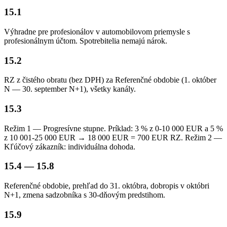
15.1
Výhradne pre profesionálov v automobilovom priemysle s
profesionálnym účtom. Spotrebitelia nemajú nárok.
15.2
RZ z čistého obratu (bez DPH) za Referenčné obdobie (1. október
N — 30. september N+1), všetky kanály.
15.3
Režim 1 — Progresívne stupne. Príklad: 3 % z 0-10 000 EUR a 5 %
z 10 001-25 000 EUR → 18 000 EUR = 700 EUR RZ. Režim 2 —
Kľúčový zákazník: individuálna dohoda.
15.4 — 15.8
Referenčné obdobie, prehľad do 31. októbra, dobropis v októbri
N+1, zmena sadzobníka s 30-dňovým predstihom.
15.9