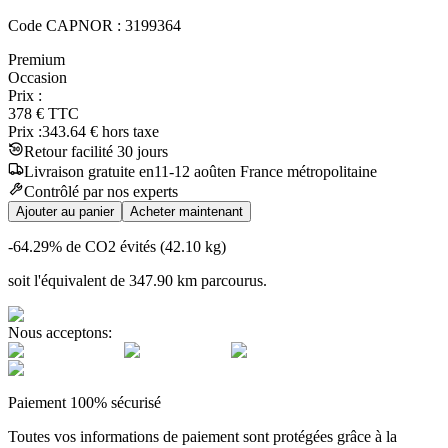
Code CAPNOR :
3199364
Premium
Occasion
Prix :
378
€
TTC
Prix :
343.64
€ hors taxe
Retour facilité 30 jours
Livraison
gratuite
en
11
-
12
août
en France métropolitaine
Contrôlé par nos experts
Ajouter au panier
Acheter maintenant
-64.29
% de CO2 évités (
42.10
kg)
soit l'équivalent de
347.90
km
parcourus.
Nous acceptons:
Paiement 100% sécurisé
Toutes vos informations de paiement sont protégées grâce à la