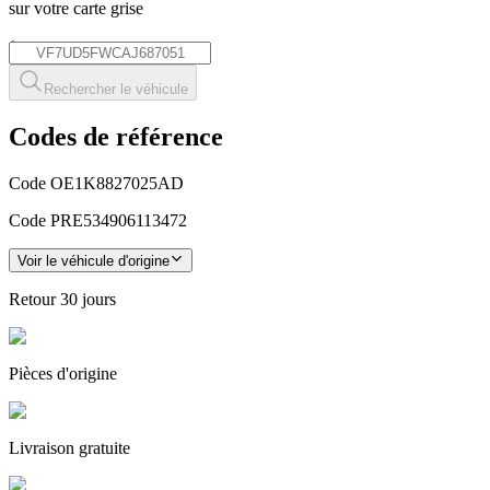
sur votre carte grise
*
Rechercher le véhicule
Codes de référence
Code OE
1K8827025AD
Code PRE
534906113472
Voir le véhicule d'origine
Retour
30 jours
Pièces
d'origine
Livraison gratuite