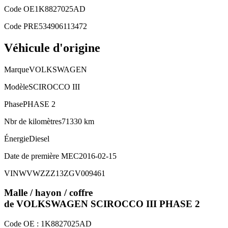
Code OE
1K8827025AD
Code PRE
534906113472
Véhicule d'origine
Marque
VOLKSWAGEN
Modèle
SCIROCCO III
Phase
PHASE 2
Nbr de kilomètres
71330 km
Énergie
Diesel
Date de première MEC
2016-02-15
VIN
WVWZZZ13ZGV009461
Malle / hayon / coffre
de VOLKSWAGEN
SCIROCCO III
PHASE 2
Code OE :
1K8827025AD