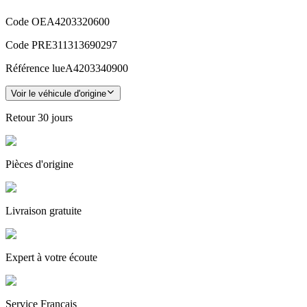
Code OE
A4203320600
Code PRE
311313690297
Référence lue
A4203340900
Voir le véhicule d'origine
Retour
30 jours
Pièces
d'origine
Livraison gratuite
Expert
à votre écoute
Service
Français