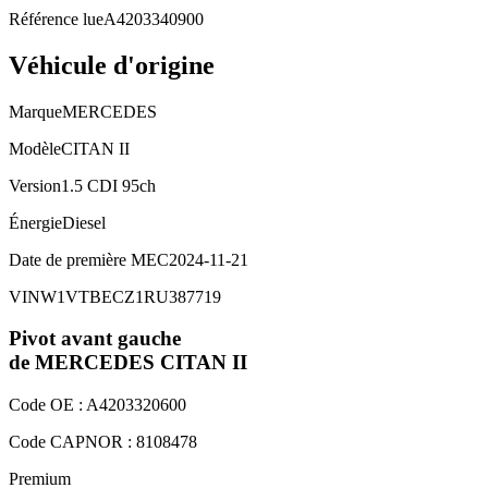
Référence lue
A4203340900
Véhicule d'origine
Marque
MERCEDES
Modèle
CITAN II
Version
1.5 CDI 95ch
Énergie
Diesel
Date de première MEC
2024-11-21
VIN
W1VTBECZ1RU387719
Pivot avant gauche
de MERCEDES
CITAN II
Code OE :
A4203320600
Code CAPNOR :
8108478
Premium