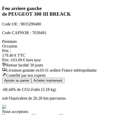
Feu arriere gauche
de PEUGEOT
308 III
BREACK
Code OE :
9835299480
Code CAPNOR :
7039491
Premium
Occasion
Prix :
179.40
€
TTC
Prix :
163.09
€ hors taxe
Retour facilité 30 jours
Livraison
gratuite
en
10
-
11
août
en France métropolitaine
Contrôlé par nos experts
Ajouter au panier
Acheter maintenant
-68.44
% de CO2 évités (
3.18
kg)
soit l'équivalent de
26.28
km
parcourus.
Nous acceptons: