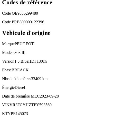
Codes de référence
Code OE
9835299480
Code PRE
809009122396
Véhicule d'origine
Marque
PEUGEOT
Modèle
308 III
Version
1.5 BlueHDI 130ch
Phase
BREACK
Nbr de kilomètres
33409 km
Énergie
Diesel
Date de première MEC
2023-09-28
VIN
VR3FCYHZTPY593560
KTYPE
145073