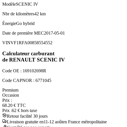
Modèle
SCENIC IV
Nbr de kilomètres
42 km
Énergie
Go hybrid
Date de première MEC
2017-05-01
VIN
VF1RFA00858554552
Calculateur carburant
de RENAULT
SCENIC IV
Code OE :
169102698R
Code CAPNOR :
6771045
Premium
Occasion
Prix :
68.20
€
TTC
Prix :
62
€ hors taxe
Retour facilité 30 jours
Livraison
gratuite
en
11
-
12
août
en France métropolitaine