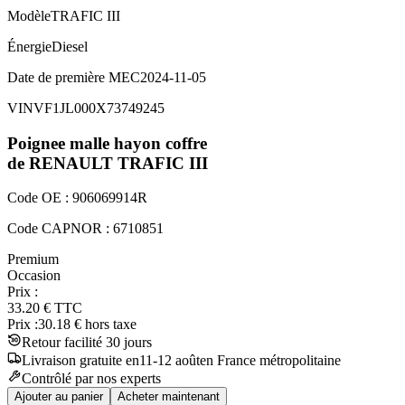
Modèle
TRAFIC III
Énergie
Diesel
Date de première MEC
2024-11-05
VIN
VF1JL000X73749245
Poignee malle hayon coffre
de RENAULT
TRAFIC III
Code OE :
906069914R
Code CAPNOR :
6710851
Premium
Occasion
Prix :
33.20
€
TTC
Prix :
30.18
€ hors taxe
Retour facilité 30 jours
Livraison
gratuite
en
11
-
12
août
en France métropolitaine
Contrôlé par nos experts
Ajouter au panier
Acheter maintenant