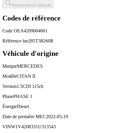
Rechercher le véhicule
Codes de référence
Code OE
A4209004001
Référence lue
285T38260R
Véhicule d'origine
Marque
MERCEDES
Modèle
CITAN II
Version
1.5CDI 115ch
Phase
PHASE 1
Énergie
Diesel
Date de première MEC
2022-05-19
VIN
W1V4208331U313543