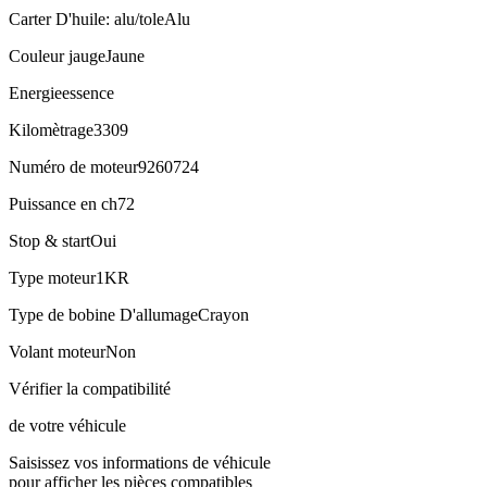
Carter D'huile: alu/tole
Alu
Couleur jauge
Jaune
Energie
essence
Kilomètrage
3309
Numéro de moteur
9260724
Puissance en ch
72
Stop & start
Oui
Type moteur
1KR
Type de bobine D'allumage
Crayon
Volant moteur
Non
Vérifier la compatibilité
de votre véhicule
Saisissez vos informations de véhicule
pour afficher les pièces compatibles