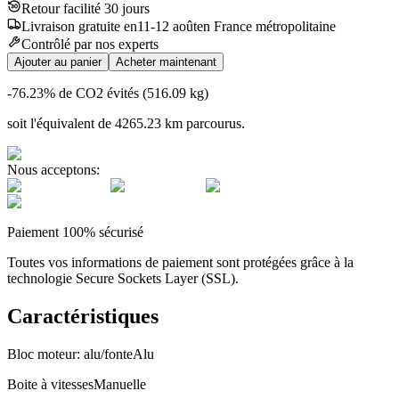
Retour facilité 30 jours
Livraison
gratuite
en
11
-
12
août
en France métropolitaine
Contrôlé par nos experts
Ajouter au panier
Acheter maintenant
-76.23
% de CO2 évités (
516.09
kg)
soit l'équivalent de
4265.23
km
parcourus.
Nous acceptons:
Paiement 100% sécurisé
Toutes vos informations de paiement sont protégées grâce à la
technologie Secure Sockets Layer (SSL).
Caractéristiques
Bloc moteur: alu/fonte
Alu
Boite à vitesses
Manuelle