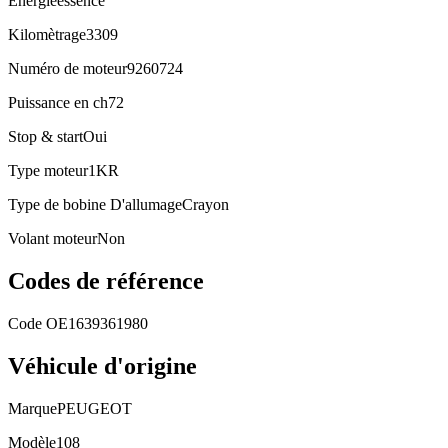
Energie
essence
Kilomètrage
3309
Numéro de moteur
9260724
Puissance en ch
72
Stop & start
Oui
Type moteur
1KR
Type de bobine D'allumage
Crayon
Volant moteur
Non
Codes de référence
Code OE
1639361980
Véhicule d'origine
Marque
PEUGEOT
Modèle
108