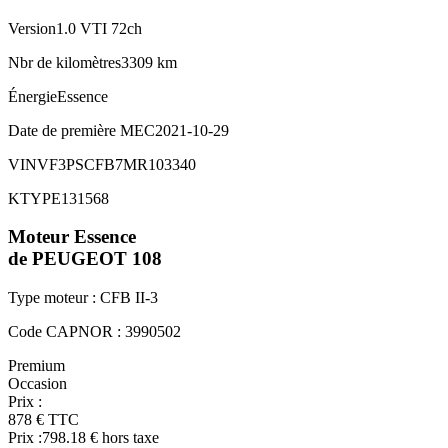
Version
1.0 VTI 72ch
Nbr de kilomètres
3309 km
Énergie
Essence
Date de première MEC
2021-10-29
VIN
VF3PSCFB7MR103340
KTYPE
131568
Moteur
Essence
de PEUGEOT
108
Type moteur :
CFB II-3
Code CAPNOR :
3990502
Premium
Occasion
Prix :
878
€
TTC
Prix :
798.18
€ hors taxe