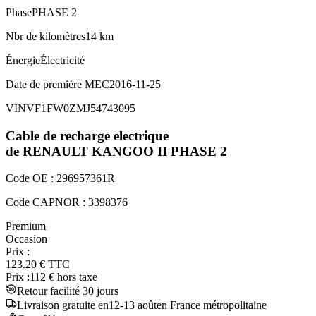
Phase
PHASE 2
Nbr de kilomètres
14 km
Énergie
Électricité
Date de première MEC
2016-11-25
VIN
VF1FW0ZMJ54743095
Cable de recharge electrique
de RENAULT
KANGOO II
PHASE 2
Code OE :
296957361R
Code CAPNOR :
3398376
Premium
Occasion
Prix :
123.20
€
TTC
Prix :
112
€ hors taxe
Retour facilité 30 jours
Livraison
gratuite
en
12
-
13
août
en France métropolitaine