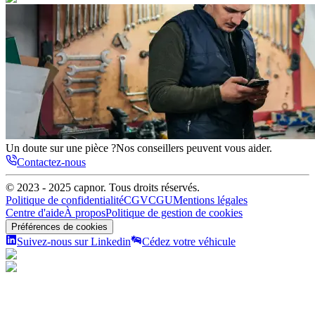
Un doute sur une pièce ?
Nos conseillers peuvent vous aider.
Contactez-nous
© 2023 - 2025
capnor
. Tous droits réservés.
Politique de confidentialité
CGV
CGU
Mentions légales
Centre d'aide
À propos
Politique de gestion de cookies
Préférences de cookies
Suivez-nous sur Linkedin
Cédez votre véhicule