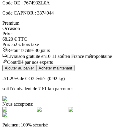
Code OE :
767493ZL0A
Code CAPNOR :
3374944
Premium
Occasion
Prix :
68.20
€
TTC
Prix :
62
€ hors taxe
Retour facilité 30 jours
Livraison
gratuite
en
10
-
11
août
en France métropolitaine
Contrôlé par nos experts
Ajouter au panier
Acheter maintenant
-51.29
% de CO2 évités (
0.92
kg)
soit l'équivalent de
7.61
km
parcourus.
Nous acceptons:
Paiement 100% sécurisé