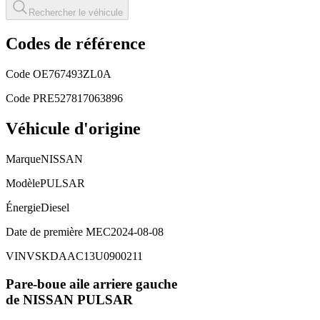
Rechercher le véhicule
Codes de référence
Code OE
767493ZL0A
Code PRE
527817063896
Véhicule d'origine
Marque
NISSAN
Modèle
PULSAR
Énergie
Diesel
Date de première MEC
2024-08-08
VIN
VSKDAAC13U0900211
Pare-boue aile arriere gauche
de NISSAN
PULSAR