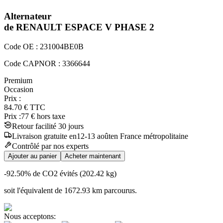
Alternateur
de RENAULT
ESPACE V
PHASE 2
Code OE :
231004BE0B
Code CAPNOR :
3366644
Premium
Occasion
Prix :
84.70
€
TTC
Prix :
77
€ hors taxe
Retour facilité 30 jours
Livraison
gratuite
en
12
-
13
août
en France métropolitaine
Contrôlé par nos experts
Ajouter au panier
Acheter maintenant
-92.50
% de CO2 évités (
202.42
kg)
soit l'équivalent de
1672.93
km
parcourus.
Nous acceptons: