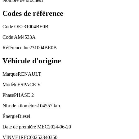
Nombre de broches
1
Codes de référence
Code OE
231004BE0B
Code AM
4533A
Référence lue
231004BE0B
Véhicule d'origine
Marque
RENAULT
Modèle
ESPACE V
Phase
PHASE 2
Nbr de kilomètres
104557 km
Énergie
Diesel
Date de première MEC
2024-06-20
VIN
VF1RFC00252340350