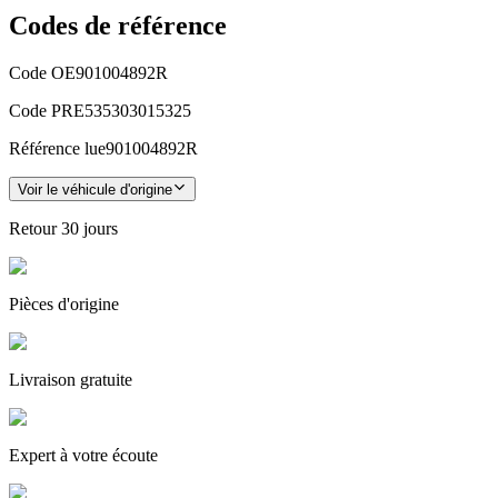
Codes de référence
Code OE
901004892R
Code PRE
535303015325
Référence lue
901004892R
Voir le véhicule d'origine
Retour
30 jours
Pièces
d'origine
Livraison gratuite
Expert
à votre écoute