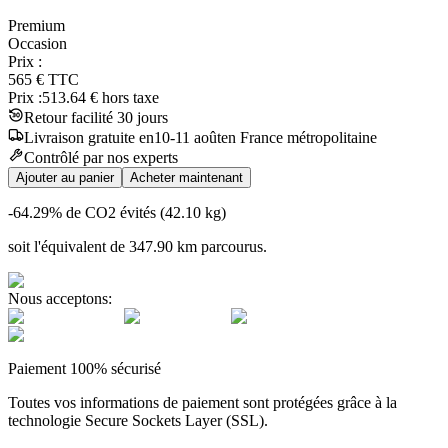
Premium
Occasion
Prix :
565
€
TTC
Prix :
513.64
€ hors taxe
Retour facilité 30 jours
Livraison
gratuite
en
10
-
11
août
en France métropolitaine
Contrôlé par nos experts
Ajouter au panier
Acheter maintenant
-64.29
% de CO2 évités (
42.10
kg)
soit l'équivalent de
347.90
km
parcourus.
Nous acceptons:
Paiement 100% sécurisé
Toutes vos informations de paiement sont protégées grâce à la
technologie Secure Sockets Layer (SSL).