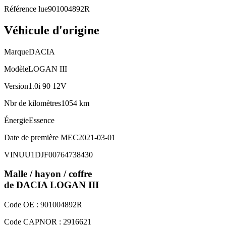
Référence lue
901004892R
Véhicule d'origine
Marque
DACIA
Modèle
LOGAN III
Version
1.0i 90 12V
Nbr de kilomètres
1054 km
Énergie
Essence
Date de première MEC
2021-03-01
VIN
UU1DJF00764738430
Malle / hayon / coffre
de DACIA
LOGAN III
Code OE :
901004892R
Code CAPNOR :
2916621