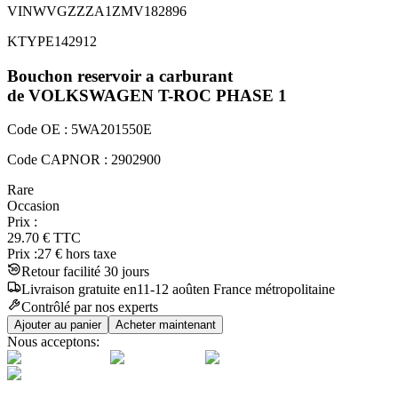
VIN
WVGZZZA1ZMV182896
KTYPE
142912
Bouchon reservoir a carburant
de VOLKSWAGEN
T-ROC
PHASE 1
Code OE :
5WA201550E
Code CAPNOR :
2902900
Rare
Occasion
Prix :
29.70
€
TTC
Prix :
27
€ hors taxe
Retour facilité 30 jours
Livraison
gratuite
en
11
-
12
août
en France métropolitaine
Contrôlé par nos experts
Ajouter au panier
Acheter maintenant
Nous acceptons: