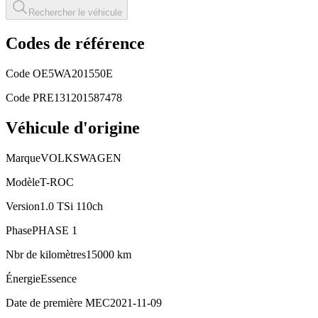
Rechercher le véhicule
Codes de référence
Code OE
5WA201550E
Code PRE
131201587478
Véhicule d'origine
Marque
VOLKSWAGEN
Modèle
T-ROC
Version
1.0 TSi 110ch
Phase
PHASE 1
Nbr de kilomètres
15000 km
Énergie
Essence
Date de première MEC
2021-11-09