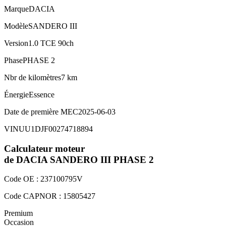
Marque
DACIA
Modèle
SANDERO III
Version
1.0 TCE 90ch
Phase
PHASE 2
Nbr de kilomètres
7 km
Énergie
Essence
Date de première MEC
2025-06-03
VIN
UU1DJF00274718894
Calculateur moteur
de DACIA
SANDERO III
PHASE 2
Code OE :
237100795V
Code CAPNOR :
15805427
Premium
Occasion