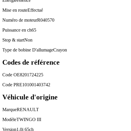
Energie
essence
Mise en route
Effectué
Numéro de moteur
R040570
Puissance en ch
65
Stop & start
Non
Type de bobine D'allumage
Crayon
Codes de référence
Code OE
8201724225
Code PRE
101001403742
Véhicule d'origine
Marque
RENAULT
Modèle
TWINGO III
Version
1.0i 65ch