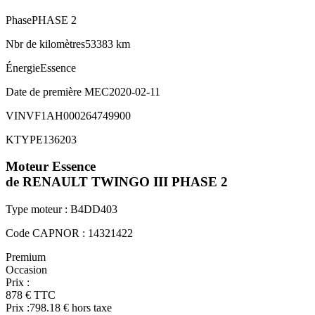
Phase
PHASE 2
Nbr de kilomètres
53383 km
Énergie
Essence
Date de première MEC
2020-02-11
VIN
VF1AH000264749900
KTYPE
136203
Moteur
Essence
de RENAULT
TWINGO III
PHASE 2
Type moteur :
B4DD403
Code CAPNOR :
14321422
Premium
Occasion
Prix :
878
€
TTC
Prix :
798.18
€ hors taxe