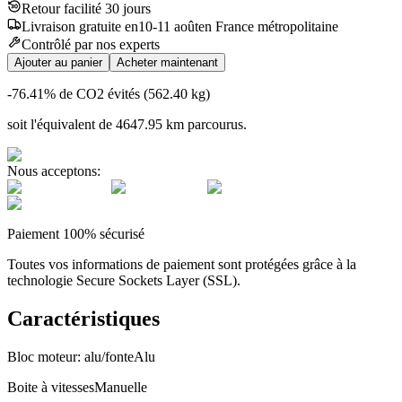
Retour facilité 30 jours
Livraison
gratuite
en
10
-
11
août
en France métropolitaine
Contrôlé par nos experts
Ajouter au panier
Acheter maintenant
-76.41
% de CO2 évités (
562.40
kg)
soit l'équivalent de
4647.95
km
parcourus.
Nous acceptons:
Paiement 100% sécurisé
Toutes vos informations de paiement sont protégées grâce à la
technologie Secure Sockets Layer (SSL).
Caractéristiques
Bloc moteur: alu/fonte
Alu
Boite à vitesses
Manuelle