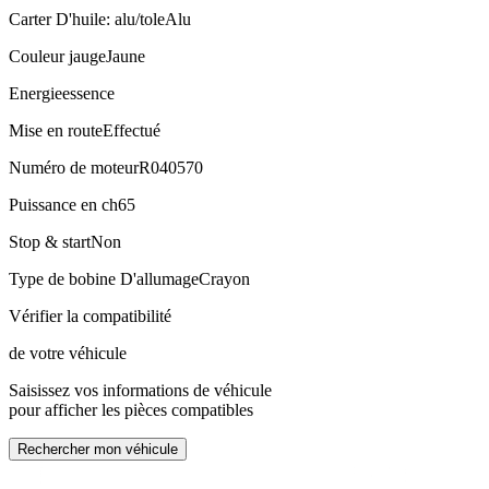
Carter D'huile: alu/tole
Alu
Couleur jauge
Jaune
Energie
essence
Mise en route
Effectué
Numéro de moteur
R040570
Puissance en ch
65
Stop & start
Non
Type de bobine D'allumage
Crayon
Vérifier la compatibilité
de votre véhicule
Saisissez vos informations de véhicule
pour afficher les pièces compatibles
Rechercher mon véhicule