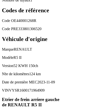
Nombre de tuyaux
1
Codes de référence
Code OE
440001268R
Code PRE
333801306520
Véhicule d'origine
Marque
RENAULT
Modèle
R5 II
Version
52 KWH 150ch
Nbr de kilomètres
124 km
Date de première MEC
2023-11-09
VIN
VYSR1600171964909
Etrier de frein arriere gauche
de RENAULT
R5 II