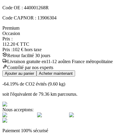
Code OE :
440001268R
Code CAPNOR :
13906304
Premium
Occasion
Prix :
112.20
€
TTC
Prix :
102
€ hors taxe
Retour facilité 30 jours
Livraison
gratuite
en
11
-
12
août
en France métropolitaine
Contrôlé par nos experts
Ajouter au panier
Acheter maintenant
-64.19
% de CO2 évités (
9.60
kg)
soit l'équivalent de
79.36
km
parcourus.
Nous acceptons:
Paiement 100% sécurisé